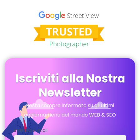
Iscriviti alla Nostra
Newsletter
Resta sempre informato su gli ultimi
aggiornamenti del mondo WEB & SEO
Indirizzo E-mail