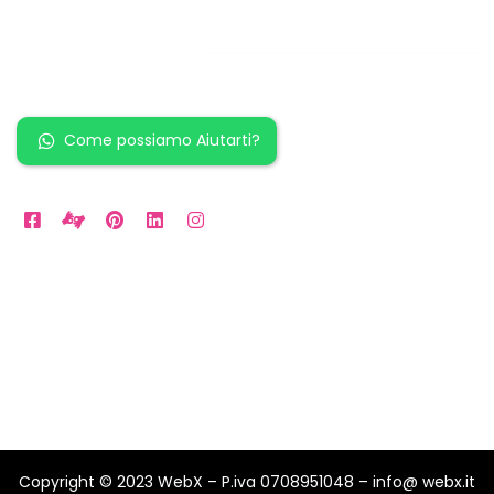
Restiamo in
contatto!
Come possiamo Aiutarti?
Orari Disponibili
Da LUN a VEN: 9am to 5pm
Sabato: 10am to 2pm
Domenica: per Emergenze
Copyright © 2023 WebX – P.iva 0708951048 – info@ webx.it