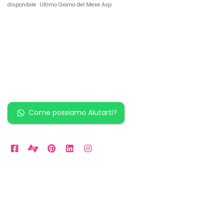
disponibile
Ultimo Giorno del Mese Asp
Restiamo in
contatto!
Come possiamo Aiutarti?
Orari Disponibili
Da LUN a VEN: 9am to 5pm
Sabato: 10am to 2pm