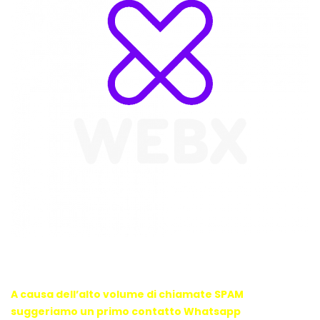
WebX Information Technology
E-mail : info@webx.it
Phone : 3341907727
A causa dell’alto volume di chiamate SPAM
suggeriamo un primo contatto Whatsapp