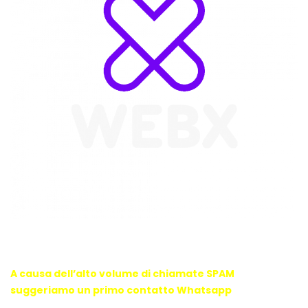
WebX Information Technology
E-mail : info@webx.it
Phone : 3341907727
A causa dell’alto volume di chiamate SPAM
suggeriamo un primo contatto Whatsapp