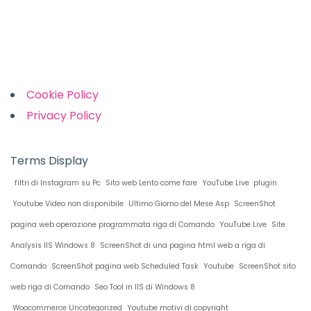
Links
Cookie Policy
Privacy Policy
Terms Display
filtri di Instagram su Pc
Sito web Lento come fare
YouTube Live plugin
Youtube Video non disponibile
Ultimo Giorno del Mese Asp
ScreenShot
pagina web operazione programmata riga di Comando
YouTube Live
Site
Analysis IIS Windows 8
ScreenShot di una pagina html web a riga di
Comando
ScreenShot pagina web Scheduled Task
Youtube
ScreenShot sito
web riga di Comando
Seo Tool in IIS di Windows 8
Woocommerce Uncategorized
Youtube motivi di copyright