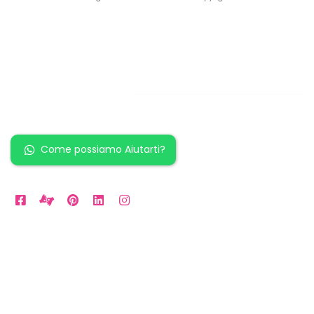
Restiamo in
contatto!
Come possiamo Aiutarti?
Orari Disponibili
Da LUN a VEN: 9am to 5pm
Sabato: 10am to 2pm
Domenica: per Emergenze