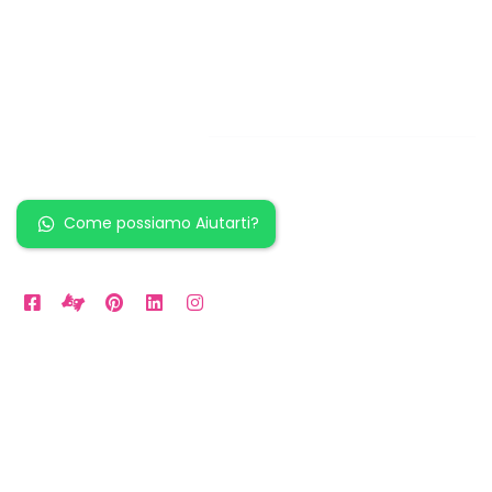
Restiamo in
contatto!
Come possiamo Aiutarti?
Orari Disponibili
Da LUN a VEN: 9am to 5pm
Sabato: 10am to 2pm
Domenica: per Emergenze