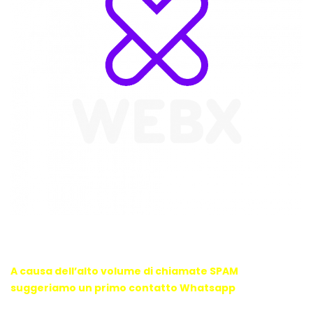
WebX Information Technology
E-mail : info@webx.it
Phone : 3341907727
A causa dell’alto volume di chiamate SPAM
suggeriamo un primo contatto Whatsapp