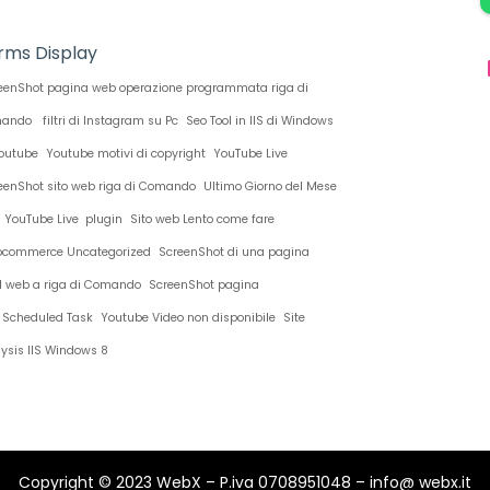
rms Display
eenShot pagina web operazione programmata riga di
ando
filtri di Instagram su Pc
Seo Tool in IIS di Windows
O
outube
Youtube motivi di copyright
YouTube Live
D
eenShot sito web riga di Comando
Ultimo Giorno del Mese
S
YouTube Live plugin
Sito web Lento come fare
D
commerce Uncategorized
ScreenShot di una pagina
l web a riga di Comando
ScreenShot pagina
 Scheduled Task
Youtube Video non disponibile
Site
ysis IIS Windows 8
Copyright © 2023 WebX – P.iva 0708951048 – info@ webx.it