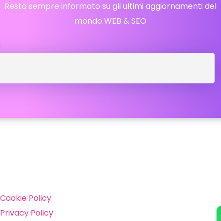
Resta sempre informato su gli ultimi aggiornamenti del
mondo WEB & SEO
l
inks
Cookie Policy
Privacy Policy