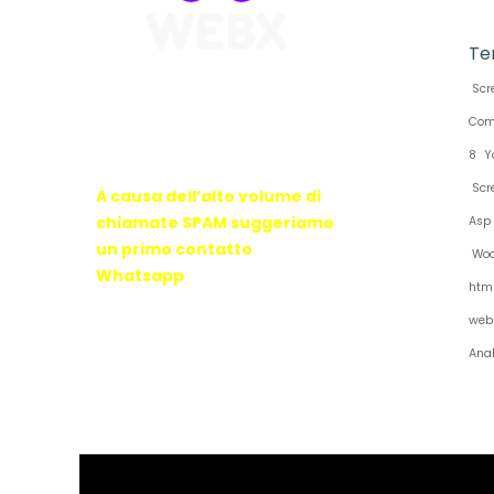
Te
Scr
WebX Information Technology
Com
E-mail : info@webx.it
Phone : 3341907727
8
Y
Scr
A causa dell’alto volume di
chiamate SPAM suggeriamo
Asp
un primo contatto
Woo
Whatsapp
htm
web
Anal