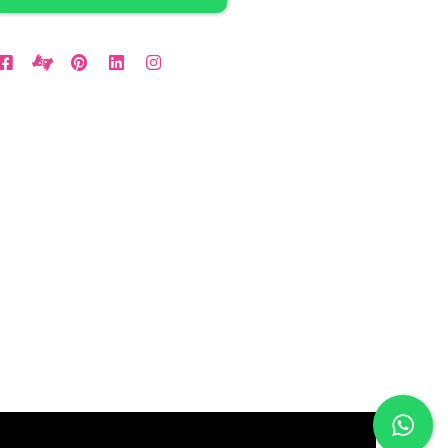
rari Disponibili
a LUN a VEN: 9am to 5pm
abato: 10am to 2pm
omenica: per Emergenze