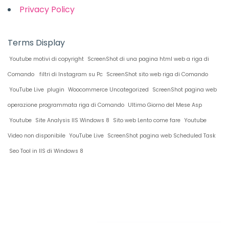
Privacy Policy
Terms Display
Youtube motivi di copyright
ScreenShot di una pagina html web a riga di
Comando
filtri di Instagram su Pc
ScreenShot sito web riga di Comando
YouTube Live plugin
Woocommerce Uncategorized
ScreenShot pagina web
operazione programmata riga di Comando
Ultimo Giorno del Mese Asp
Youtube
Site Analysis IIS Windows 8
Sito web Lento come fare
Youtube
Video non disponibile
YouTube Live
ScreenShot pagina web Scheduled Task
Seo Tool in IIS di Windows 8
Restiamo in