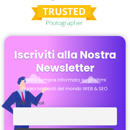
Iscriviti alla Nostra
Newsletter
Resta sempre informato su gli ultimi
aggiornamenti del mondo WEB & SEO
Indirizzo E-mail