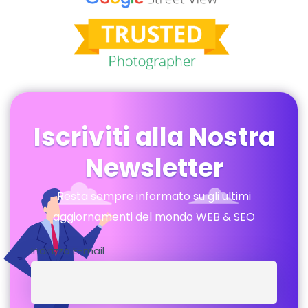
Iscriviti alla Nostra
Newsletter
Resta sempre informato su gli ultimi
aggiornamenti del mondo WEB & SEO
Indirizzo E-mail