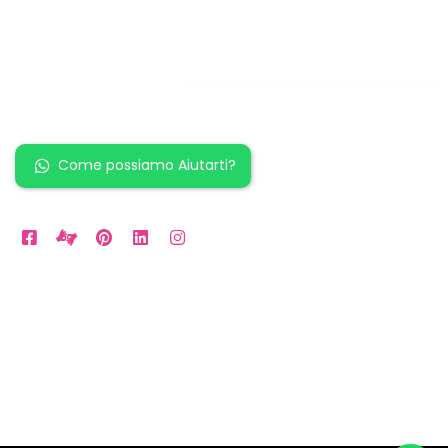
Restiamo in
contatto!
Come possiamo Aiutarti?
Orari Disponibili
Da LUN a VEN: 9am to 5pm
Sabato: 10am to 2pm
Domenica: per Emergenze