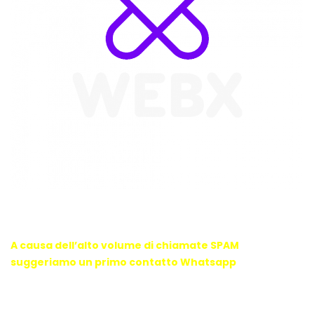
WebX Information Technology
E-mail : info@webx.it
Phone : 3341907727
A causa dell’alto volume di chiamate SPAM
suggeriamo un primo contatto Whatsapp