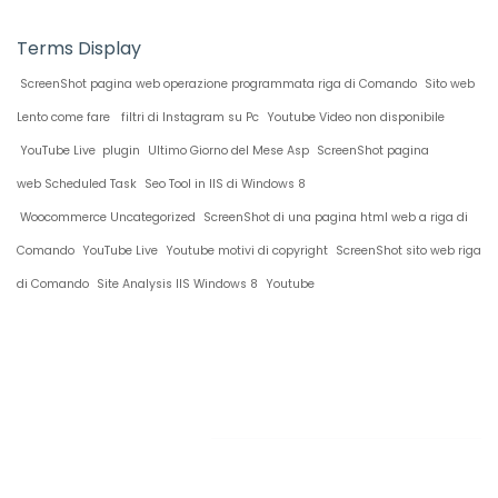
Terms Display
ScreenShot pagina web operazione programmata riga di Comando
Sito web
Lento come fare
filtri di Instagram su Pc
Youtube Video non disponibile
YouTube Live plugin
Ultimo Giorno del Mese Asp
ScreenShot pagina
web Scheduled Task
Seo Tool in IIS di Windows 8
Woocommerce Uncategorized
ScreenShot di una pagina html web a riga di
Comando
YouTube Live
Youtube motivi di copyright
ScreenShot sito web riga
di Comando
Site Analysis IIS Windows 8
Youtube
Restiamo in
contatto!