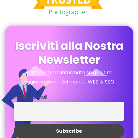
Iscriviti alla Nostra
Newsletter
Resta sempre informato su gli ultimi
aggiornamenti del mondo WEB & SEO
Indirizzo E-mail