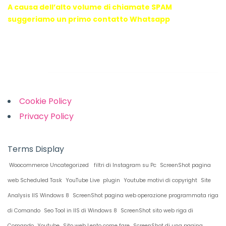
A causa dell’alto volume di chiamate SPAM
suggeriamo un primo contatto Whatsapp
Links
Cookie Policy
Privacy Policy
Terms Display
Woocommerce Uncategorized
filtri di Instagram su Pc
ScreenShot pagina
web Scheduled Task
YouTube Live plugin
Youtube motivi di copyright
Site
Analysis IIS Windows 8
ScreenShot pagina web operazione programmata riga
di Comando
Seo Tool in IIS di Windows 8
ScreenShot sito web riga di
Comando
Youtube
Sito web Lento come fare
ScreenShot di una pagina