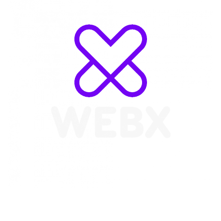
WebX Information Technology
E-mail : info@webx.it
Phone : 3341907727