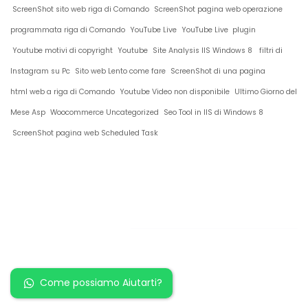
ScreenShot sito web riga di Comando
ScreenShot pagina web operazione
programmata riga di Comando
YouTube Live
YouTube Live plugin
Youtube motivi di copyright
Youtube
Site Analysis IIS Windows 8
filtri di
Instagram su Pc
Sito web Lento come fare
ScreenShot di una pagina
html web a riga di Comando
Youtube Video non disponibile
Ultimo Giorno del
Mese Asp
Woocommerce Uncategorized
Seo Tool in IIS di Windows 8
ScreenShot pagina web Scheduled Task
Restiamo in
contatto!
Come possiamo Aiutarti?