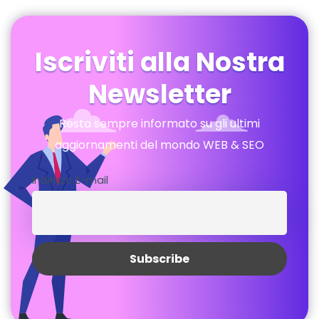
Iscriviti alla Nostra
Newsletter
Resta sempre informato su gli ultimi
aggiornamenti del mondo WEB & SEO
Indirizzo E-mail