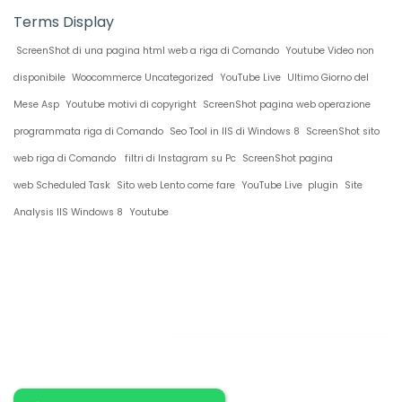
Terms Display
ScreenShot di una pagina html web a riga di Comando
Youtube Video non
disponibile
Woocommerce Uncategorized
YouTube Live
Ultimo Giorno del
Mese Asp
Youtube motivi di copyright
ScreenShot pagina web operazione
programmata riga di Comando
Seo Tool in IIS di Windows 8
ScreenShot sito
web riga di Comando
filtri di Instagram su Pc
ScreenShot pagina
web Scheduled Task
Sito web Lento come fare
YouTube Live plugin
Site
Analysis IIS Windows 8
Youtube
Restiamo in
contatto!