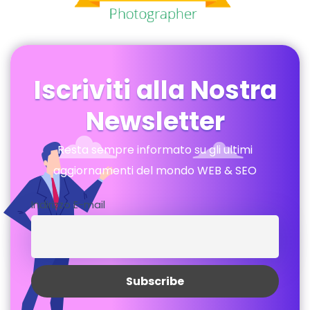
Iscriviti alla Nostra
Newsletter
Resta sempre informato su gli ultimi
aggiornamenti del mondo WEB & SEO
Indirizzo E-mail