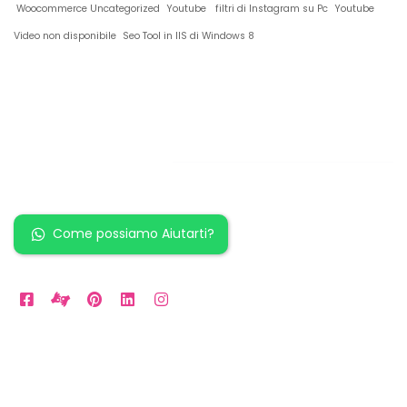
Woocommerce Uncategorized
Youtube
filtri di Instagram su Pc
Youtube
Video non disponibile
Seo Tool in IIS di Windows 8
Restiamo in
contatto!
Come possiamo Aiutarti?
Orari Disponibili
Da LUN a VEN: 9am to 5pm