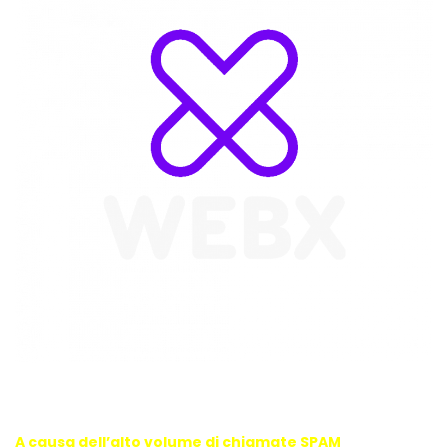
WebX Information Technology
E-mail : info@webx.it
Phone : 3341907727
A causa dell’alto volume di chiamate SPAM