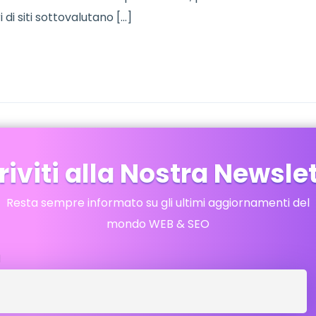
 di siti sottovalutano […]
riviti alla Nostra Newsle
Resta sempre informato su gli ultimi aggiornamenti del
mondo WEB & SEO
l