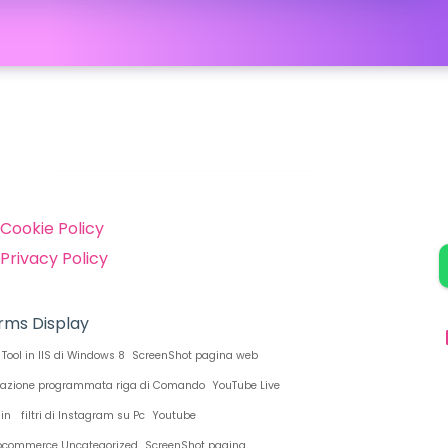
inks
Cookie Policy
Privacy Policy
rms Display
Tool in IIS di Windows 8
ScreenShot pagina web
razione programmata riga di Comando
YouTube Live
O
gin
filtri di Instagram su Pc
Youtube
D
commerce Uncategorized
ScreenShot pagina