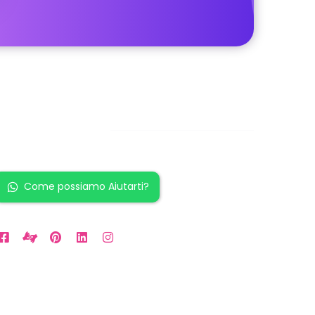
Restiamo in
contatto!
Come possiamo Aiutarti?
rari Disponibili
a LUN a VEN: 9am to 5pm