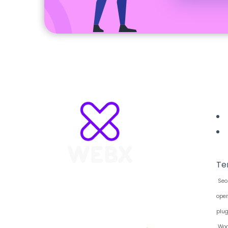
L
Te
Seo 
WebX Information Technology
ope
E-mail : info@webx.it
Phone : 3341907727
plu
Woo