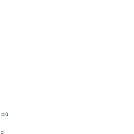
 più
di