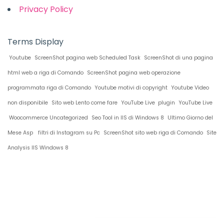
Privacy Policy
Terms Display
Youtube
ScreenShot pagina web Scheduled Task
ScreenShot di una pagina
html web a riga di Comando
ScreenShot pagina web operazione
programmata riga di Comando
Youtube motivi di copyright
Youtube Video
non disponibile
Sito web Lento come fare
YouTube Live plugin
YouTube Live
Woocommerce Uncategorized
Seo Tool in IIS di Windows 8
Ultimo Giorno del
Mese Asp
filtri di Instagram su Pc
ScreenShot sito web riga di Comando
Site
Analysis IIS Windows 8
Restiamo in