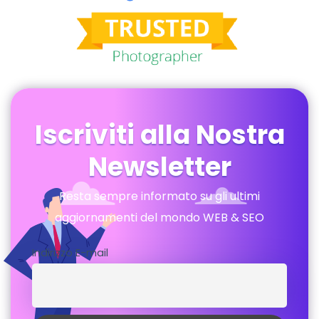
Iscriviti alla Nostra
Newsletter
Resta sempre informato su gli ultimi
aggiornamenti del mondo WEB & SEO
Indirizzo E-mail