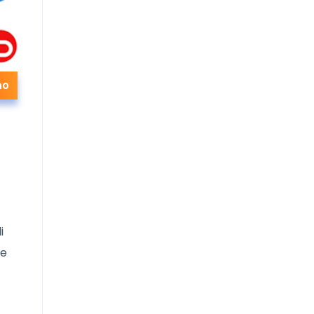
no
i
ne