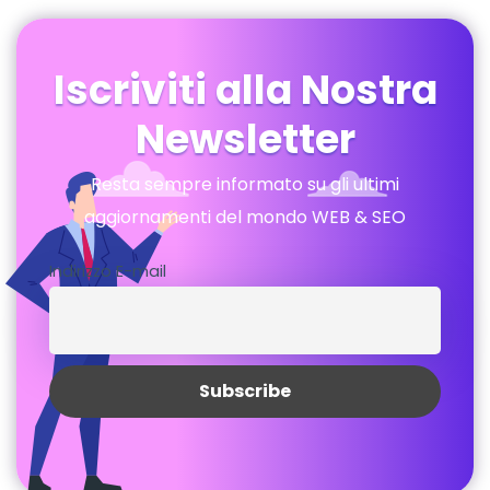
Iscriviti alla Nostra
Newsletter
Resta sempre informato su gli ultimi
aggiornamenti del mondo WEB & SEO
Indirizzo E-mail