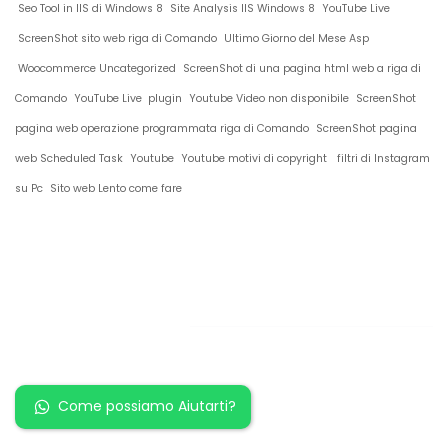
Seo Tool in IIS di Windows 8
Site Analysis IIS Windows 8
YouTube Live
ScreenShot sito web riga di Comando
Ultimo Giorno del Mese Asp
Woocommerce Uncategorized
ScreenShot di una pagina html web a riga di
Comando
YouTube Live plugin
Youtube Video non disponibile
ScreenShot
pagina web operazione programmata riga di Comando
ScreenShot pagina
web Scheduled Task
Youtube
Youtube motivi di copyright
filtri di Instagram
su Pc
Sito web Lento come fare
Restiamo in
contatto!
Come possiamo Aiutarti?