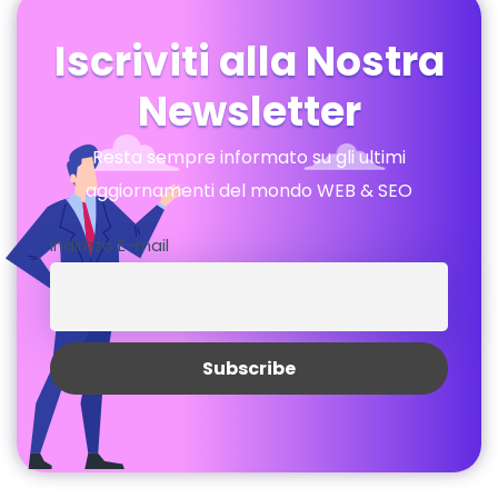
Iscriviti alla Nostra
Newsletter
Resta sempre informato su gli ultimi
aggiornamenti del mondo WEB & SEO
Indirizzo E-mail