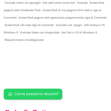
Youtube motivi di copyright
Sito web Lento come fare
Youtube
ScreenShot
pagina web Scheduled Task
ScreenShot di una pagina html web a riga di
Comando
ScreenShot pagina web operazione programmata riga di Comando
ScreenShot sito web riga di Comando
YouTube Live plugin
Site Analysis IIS
Windows 8
Youtube Video non disponibile
Seo Tool in IIS di Windows 8
Woocommerce Uncategorized
Restiamo in
contatto!
Come possiamo Aiutarti?