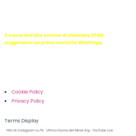
WebX Information Technology
E-mail : info@webx.it
Phone : 3341907727
A causa dell’alto volume di chiamate SPAM
suggeriamo un primo contatto Whatsapp
Links
Cookie Policy
Privacy Policy
Terms Display
filtri di Instagram su Pc
Ultimo Giorno del Mese Asp
YouTube Live