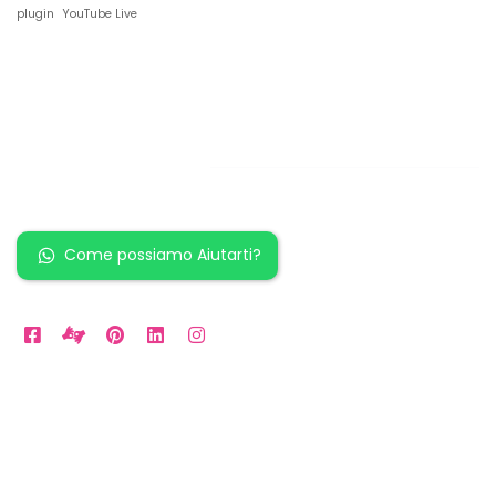
plugin
YouTube Live
Restiamo in
contatto!
Come possiamo Aiutarti?
Orari Disponibili
Da LUN a VEN: 9am to 5pm
Sabato: 10am to 2pm