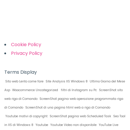
Links
Cookie Policy
Privacy Policy
Terms Display
Sito web Lento come fare
Site Analysis IIS Windows 8
Ultimo Giorno del Mese
Asp
Woocommerce Uncategorized
filtri di Instagram su Pc
ScreenShot sito
web riga di Comando
ScreenShot pagina web operazione programmata riga
di Comando
ScreenShot di una pagina html web a riga di Comando
Youtube motivi di copyright
ScreenShot pagina web Scheduled Task
Seo Tool
in IIS di Windows 8
Youtube
Youtube Video non disponibile
YouTube Live