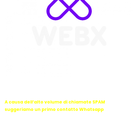
WebX Information Technology
E-mail : info@webx.it
Phone : 3341907727
A causa dell’alto volume di chiamate SPAM
suggeriamo un primo contatto Whatsapp