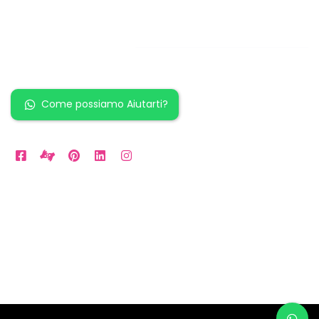
Restiamo in
contatto!
Come possiamo Aiutarti?
Orari Disponibili
Da LUN a VEN: 9am to 5pm
Sabato: 10am to 2pm
Domenica: per Emergenze