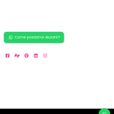
Restiamo in
contatto!
Come possiamo Aiutarti?
Orari Disponibili
Da LUN a VEN: 9am to 5pm
Sabato: 10am to 2pm
Domenica: per Emergenze