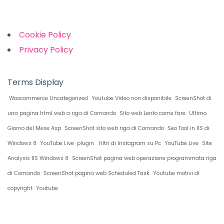
Links
Cookie Policy
Privacy Policy
Terms Display
Woocommerce Uncategorized
Youtube Video non disponibile
ScreenShot di
una pagina html web a riga di Comando
Sito web Lento come fare
Ultimo
Giorno del Mese Asp
ScreenShot sito web riga di Comando
Seo Tool in IIS di
Windows 8
YouTube Live plugin
filtri di Instagram su Pc
YouTube Live
Site
Analysis IIS Windows 8
ScreenShot pagina web operazione programmata riga
di Comando
ScreenShot pagina web Scheduled Task
Youtube motivi di
copyright
Youtube