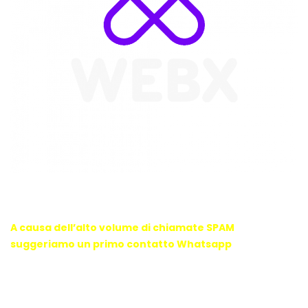
WebX Information Technology
E-mail : info@webx.it
Phone : 3341907727
A causa dell’alto volume di chiamate SPAM
suggeriamo un primo contatto Whatsapp