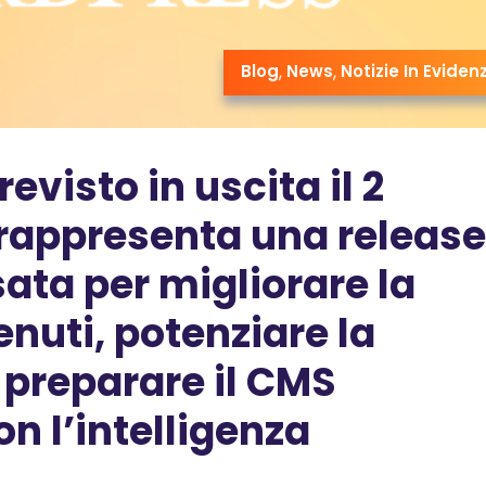
Blog
,
News
,
Notizie In Eviden
evisto in uscita il
2
e rappresenta una release
sata per migliorare la
nuti, potenziare la
e preparare il CMS
on l’intelligenza