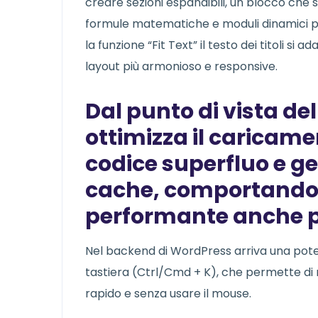
creare sezioni espandibili, un blocco che st
formule matematiche e moduli dinamici p
la funzione “Fit Text” il testo dei titoli s
layout più armonioso e responsive.
Dal punto di vista de
ottimizza il caricamen
codice superfluo e ge
cache, comportando u
performante anche per
Nel backend di WordPress arriva una pote
tastiera (Ctrl/Cmd + K), che permette di n
rapido e senza usare il mouse.