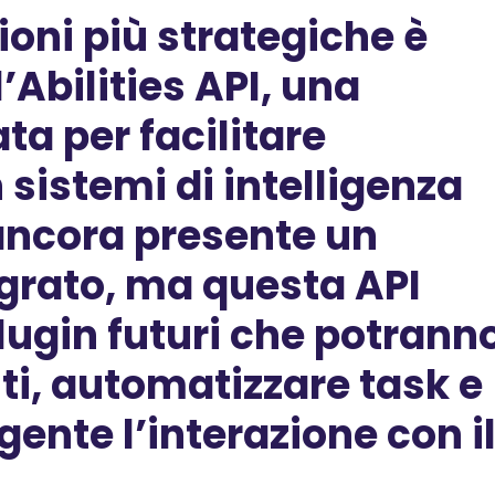
ioni più strategiche è
’
Abilities API
, una
ta per facilitare
 sistemi di intelligenza
 ancora presente un
egrato, ma questa API
plugin futuri che potrann
i, automatizzare task e
igente l’interazione con i