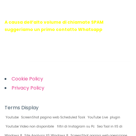
E-mail : info@webx.it
Phone : 3341907727
A causa dell’alto volume di chiamate SPAM
suggeriamo un primo contatto Whatsapp
Links
Cookie Policy
Privacy Policy
Terms Display
Youtube
ScreenShot pagina web Scheduled Task
YouTube Live plugin
Youtube Video non disponibile
filtri di Instagram su Pc
Seo Tool in IIS di
Windows 8
Site Analysis IIS Windows 8
ScreenShot pagina web operazione