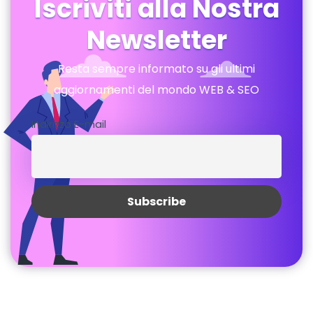
Iscriviti alla Nostra
Newsletter
Resta sempre informato su gli ultimi
aggiornamenti del mondo WEB & SEO
Indirizzo E-mail