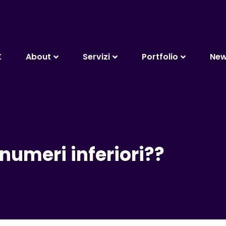
X
About
Servizi
Portfolio
Ne
numeri inferiori??