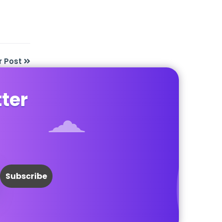
r Post
tter