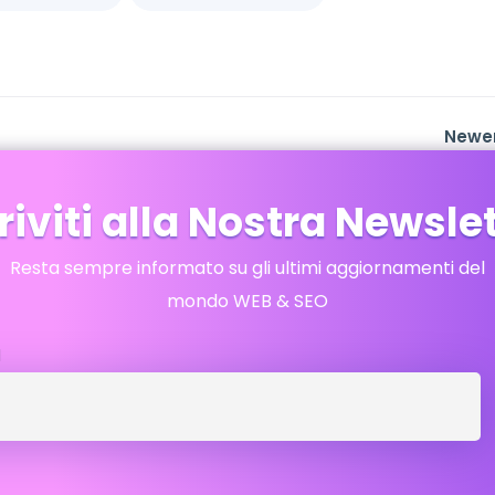
Newe
riviti alla Nostra Newsle
Resta sempre informato su gli ultimi aggiornamenti del
mondo WEB & SEO
l