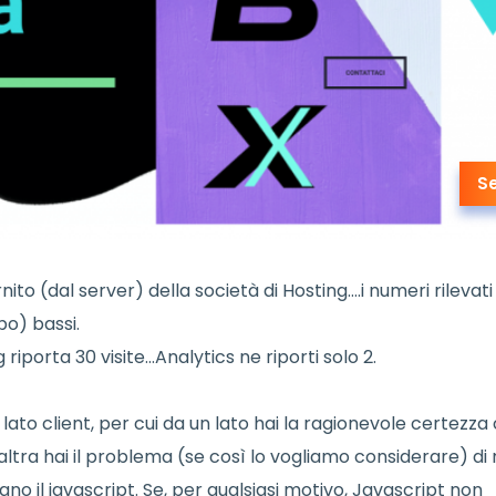
S
o (dal server) della società di Hosting….i numeri rilevati
o) bassi.
g riporta 30 visite…Analytics ne riporti solo 2.
 lato client, per cui da un lato hai la ragionevole certezza
l’altra hai il problema (se così lo vogliamo considerare) di
o il javascript. Se, per qualsiasi motivo, Javascript non