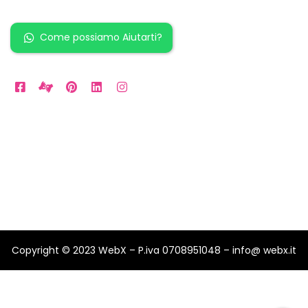
Come possiamo Aiutarti?
Orari Disponibili
Da LUN a VEN: 9am to 5pm
Sabato: 10am to 2pm
Domenica: per Emergenze
Copyright © 2023 WebX – P.iva 0708951048 – info@ webx.it