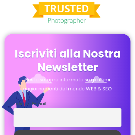
Iscriviti alla Nostra
Newsletter
Resta sempre informato su gli ultimi
aggiornamenti del mondo WEB & SEO
Indirizzo E-mail