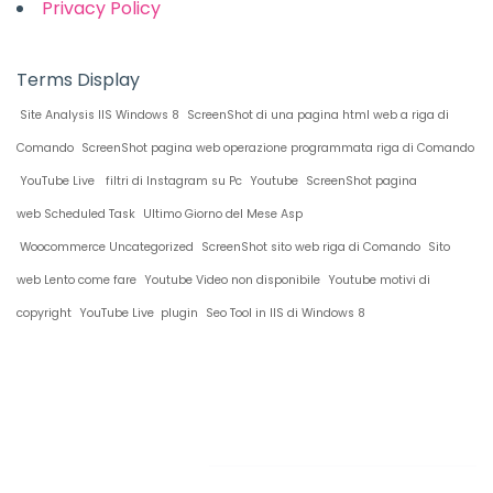
Privacy Policy
Terms Display
Site Analysis IIS Windows 8
ScreenShot di una pagina html web a riga di
Comando
ScreenShot pagina web operazione programmata riga di Comando
YouTube Live
filtri di Instagram su Pc
Youtube
ScreenShot pagina
web Scheduled Task
Ultimo Giorno del Mese Asp
Woocommerce Uncategorized
ScreenShot sito web riga di Comando
Sito
web Lento come fare
Youtube Video non disponibile
Youtube motivi di
copyright
YouTube Live plugin
Seo Tool in IIS di Windows 8
Restiamo in
contatto!