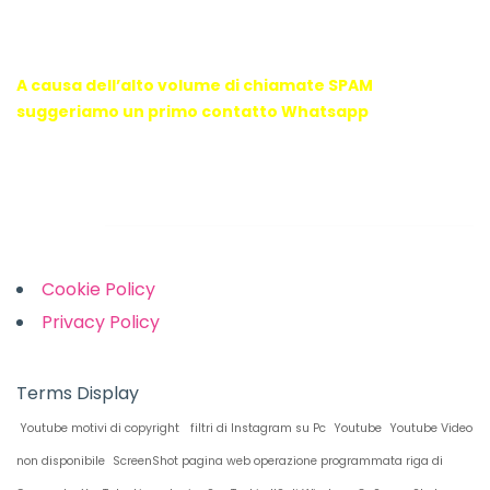
E-mail : info@webx.it
Phone : 3341907727
A causa dell’alto volume di chiamate SPAM
suggeriamo un primo contatto Whatsapp
Links
Cookie Policy
Privacy Policy
Terms Display
Youtube motivi di copyright
filtri di Instagram su Pc
Youtube
Youtube Video
non disponibile
ScreenShot pagina web operazione programmata riga di