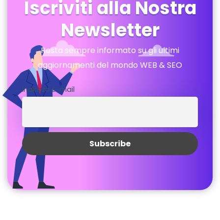
Iscriviti alla Nostra
Newsletter
Resta sempre informato su gli ultimi
aggiornamenti del mondo WEB & SEO
Indirizzo E-mail