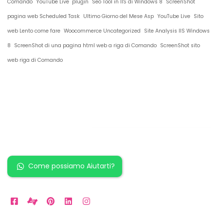
Comando
YouTube Live plugin
Seo Tool in IIS di Windows 8
ScreenShot
pagina web Scheduled Task
Ultimo Giorno del Mese Asp
YouTube Live
Sito
web Lento come fare
Woocommerce Uncategorized
Site Analysis IIS Windows
8
ScreenShot di una pagina html web a riga di Comando
ScreenShot sito
web riga di Comando
Restiamo in
contatto!
Come possiamo Aiutarti?