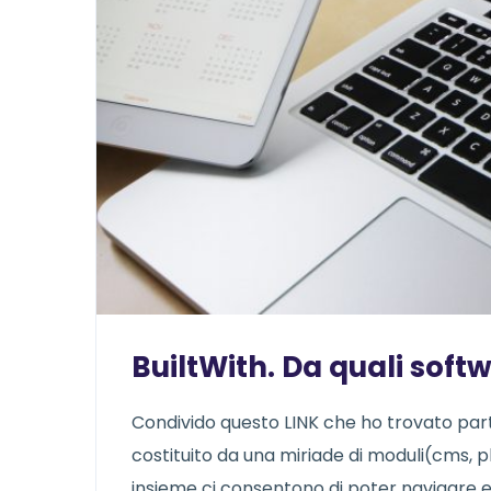
BuiltWith. Da quali soft
Condivido questo LINK che ho trovato part
costituito da una miriade di moduli(cms, 
insieme ci consentono di poter navigare e u