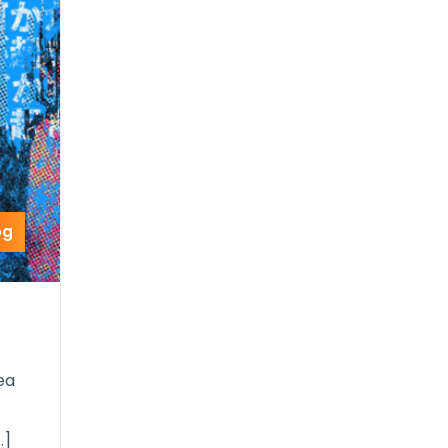
og
ea
…]