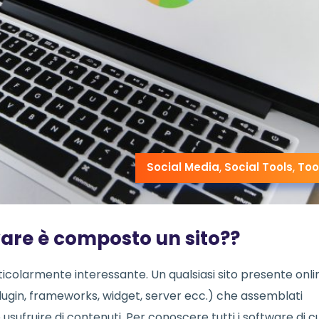
Social Media
,
Social Tools
,
Too
ware è composto un sito??
icolarmente interessante. Un qualsiasi sito presente onli
plugin, frameworks, widget, server ecc.) che assemblati
sufruire di contenuti. Per conoscere tutti i software di cu