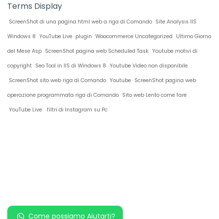
Terms Display
ScreenShot di una pagina html web a riga di Comando
Site Analysis IIS
Windows 8
YouTube Live plugin
Woocommerce Uncategorized
Ultimo Giorno
del Mese Asp
ScreenShot pagina web Scheduled Task
Youtube motivi di
copyright
Seo Tool in IIS di Windows 8
Youtube Video non disponibile
ScreenShot sito web riga di Comando
Youtube
ScreenShot pagina web
operazione programmata riga di Comando
Sito web Lento come fare
YouTube Live
filtri di Instagram su Pc
Restiamo in
contatto!
Come possiamo Aiutarti?