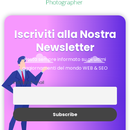
Iscriviti alla Nostra
Newsletter
Resta sempre informato su gli ultimi
aggiornamenti del mondo WEB & SEO
Indirizzo E-mail