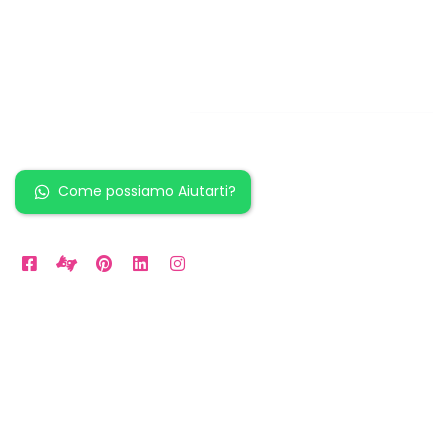
Restiamo in
contatto!
Come possiamo Aiutarti?
Orari Disponibili
Da LUN a VEN: 9am to 5pm
Sabato: 10am to 2pm
Domenica: per Emergenze