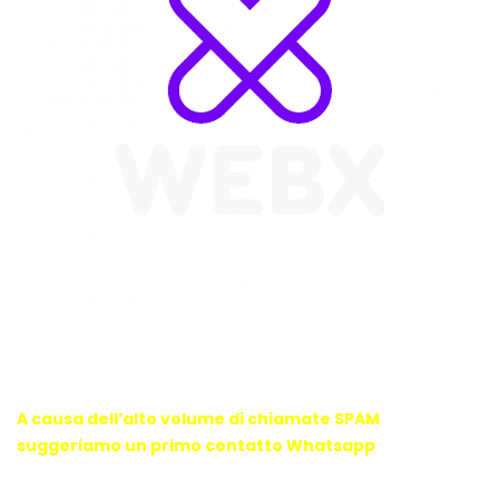
WebX Information Technology
E-mail : info@webx.it
Phone : 3341907727
A causa dell’alto volume di chiamate SPAM
suggeriamo un primo contatto Whatsapp