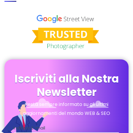
Iscriviti alla Nostra
Newsletter
Resta sempre informato su gli ultimi
aggiornamenti del mondo WEB & SEO
Indirizzo E-mail