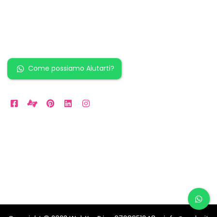
Restiamo in
contatto!
Come possiamo Aiutarti?
Orari Disponibili
Da LUN a VEN: 9am to 5pm
Sabato: 10am to 2pm
Domenica: per Emergenze